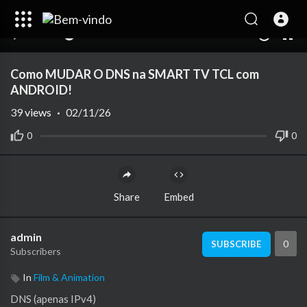
00:00
03:16
10
Como MUDAR O DNS na SMART TV TCL com
ANDROID!
39
views
·
02/11/26
0
0
Share
Embed
admin
0
SUBSCRIBE
Subscribers
In
Film & Animation
DNS (apenas IPv4)