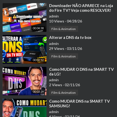
📌NOSSAS REDES SOCIAIS:
⁣Downloader NÃO APARECE na Loja
➡️INSTAGRAM:
https://teteu.co/instagram
do Fire TV? Veja como RESOLVER!
➡️FACEBOOK:
https://teteu.co/facebook
admin
10 Views
·
04/28/26
➡️TWITTER:
https://teteu.co/twitter
00:04:38
Film & Animation
🔖NOSSO SITE:
⁣Alterar a DNS da tv box
https://teteututors.tech
admin
29 Views
·
03/11/26
http://www.youtube.com/user/teteu4500
https://youtu.be/6CPP88KiElw
Film & Animation
00:02:52
#TeteuTutors
⁣Como MUDAR O DNS na SMART TV
da LG!
admin
2 Views
·
02/11/26
00:03:29
Film & Animation
⁣Como MUDAR DNS na SMART TV
SAMSUNG!
admin
6 Views
·
02/11/26