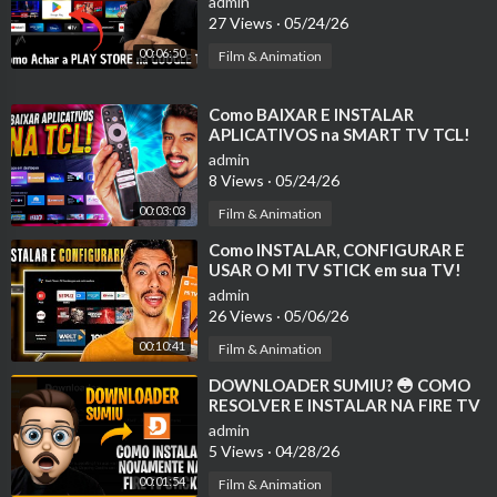
208.67.222.222
admin
27 Views
·
05/24/26
208.67.220.220
00:06:50
Film & Animation
AdGuard DNS
⁣Como BAIXAR E INSTALAR
APLICATIVOS na SMART TV TCL!
94.140.14.14
admin
8 Views
·
05/24/26
94.140.15.15
00:03:03
Film & Animation
Sugestão rápida
⁣Como INSTALAR, CONFIGURAR E
USAR O MI TV STICK em sua TV!
Teste primeiro: 1.1.1.1 e 1.0.0.1
admin
26 Views
·
05/06/26
Se continuar ruim: 8.8.8.8 e 8.8.4.4
00:10:41
Film & Animation
📧 ANUNCIE AQUI / CONTATO EMPRESARIAL
⁣DOWNLOADER SUMIU? 😳 COMO
Contato@teteututors.tech
RESOLVER E INSTALAR NA FIRE TV
STICK
admin
📹 INSCREVA-SE EM NOSSO CANAL
5 Views
·
04/28/26
http://teteu.co/BP3
00:01:54
Film & Animation