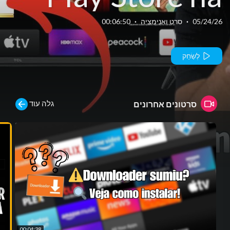
Google TV da
05/24/26
·
סרט ואנימציה
·
00:06:50
TCL.
לְשַׂחֵק
גלה עוד
סרטונים אחרונים
00:04:38