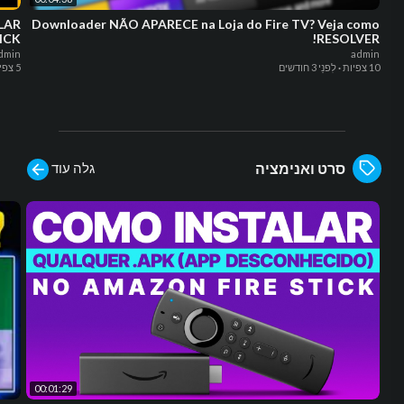
LAR
Downloader NÃO APARECE na Loja do Fire TV? Veja como
TICK
RESOLVER!
dmin
admin
10 צפיות
·
לִפנֵי 3 חודשים
5 צפיות
גלה עוד
סרט ואנימציה
00:01:29