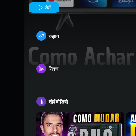
TCL.
खेलें
रुझान
निकर
शीर्ष वीडियो