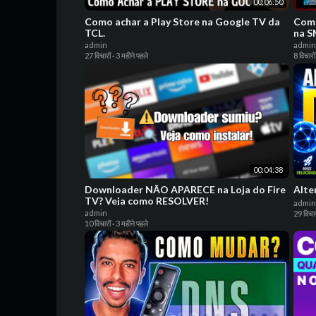
00:06:50
Como achar a Play Store na Google TV da
Com
TCL.
na S
admin
admin
27 विचारों
·
3 महीने पहले
8 विचारों
00:04:38
Downloader NÃO APARECE na Loja do Fire
Alte
TV? Veja como RESOLVER!
admin
admin
29 विचार
10 विचारों
·
3 महीने पहले