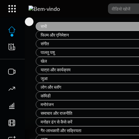
सभी
फिल्म और एनिमेशन
संगीत
पालतू पशु
खेल
यात्रा और कार्यक्रम
जुआ
लोग और ब्लॉग
कॉमेडी
मनोरंजन
समाचार और राजनीति
मनोहर ढंग से कैसे करें
गैर-लाभकारी और सक्रियता