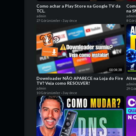
Como achar a Play Store na Google TV da
Com
TCL.
na S
admin
admin
27 Görünümler
·
3 ay önce
8 Gör
00:04:38
Downloader NÃO APARECE na Loja do Fire
Alte
TV? Veja como RESOLVER!
admin
admin
29 Gö
10 Görünümler
·
3 ay önce