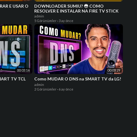
RAR E USAR O
DOWNLOADER SUMIU? 😳 COMO
RESOLVER E INSTALAR NA FIRE TV STICK
admin
5 Görünümler
·
3 ay önce
00:03:16
00:03:29
MART TV TCL
Como MUDAR O DNS na SMART TV da LG!
admin
2 Görünümler
·
6 ay önce