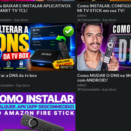
o BAIXAR E INSTALAR APLICATIVOS
Como INSTALAR, CONFIGU
MART TV TCL!
MI TV STICK em sua TV!
admin
ünümler
·
3 ay önce
26 Görünümler
·
3 ay önce
00:02:52
rar a DNS da tv box
Como MUDAR O DNS na S
com ANDROID!
admin
rünümler
·
5 ay önce
39 Görünümler
·
6 ay önce