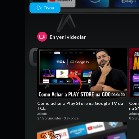
TCL.
Oyna
En yeni videolar
00:06:50
Como achar a Play Store na Google TV da
Com
TCL.
na S
admin
admin
27 Görünümler
·
3 ay önce
8 Gör