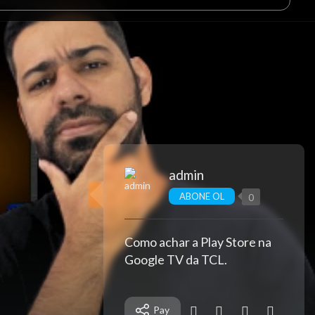
admin
ABONE OL
0
Como achar a Play Store na
Google TV da TCL.
Pay