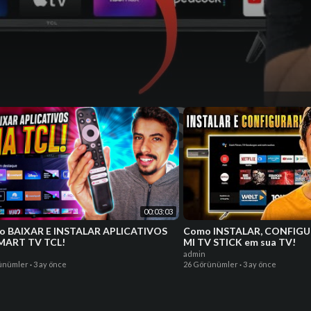
00:03:03
o BAIXAR E INSTALAR APLICATIVOS
Como INSTALAR, CONFIGU
MART TV TCL!
MI TV STICK em sua TV!
admin
ünümler
·
3 ay önce
26 Görünümler
·
3 ay önce