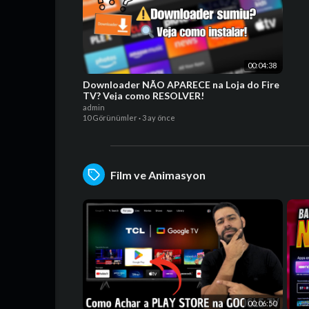
00:04:38
Downloader NÃO APARECE na Loja do Fire
TV? Veja como RESOLVER!
admin
10 Görünümler
·
3 ay önce
Film ve Animasyon
00:06:50