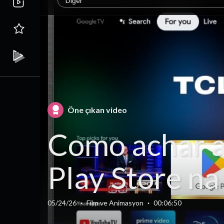
Diğer
Öne çıkan video
Como achar 
Play Store na
Google TV da
05/24/26
·
Film ve Animasyon
·
00:06:50