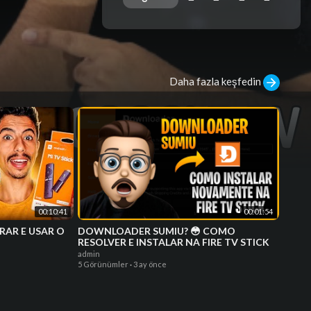
Daha fazla keşfedin
00:10:41
00:01:54
RAR E USAR O
DOWNLOADER SUMIU? 😳 COMO
RESOLVER E INSTALAR NA FIRE TV STICK
admin
5 Görünümler
·
3 ay önce