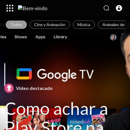
Todos
Cine y Animación
Música
Animales de c
Vídeo destacado
Como achar a
Play Store na