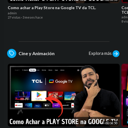
Como achar a Play Store na Google TV da TCL.
Co
TC
admin
adm
27 vistas
·
3 meses hace
8 vi
Explora más
Cine y Animación
00:06:50