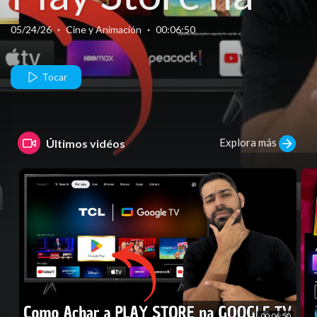
Google TV da
05/24/26
·
Cine y Animación
·
00:06:50
TCL.
Tocar
Explora más
Últimos vidéos
00:06:50