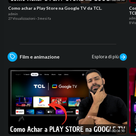
Como achar a Play Store na Google TV da TCL.
Co
TC
admin
adm
27 Visualizzazioni
·
3 mesi fa
8 Vi
Esplora di più
Film e animazione
00:06:50