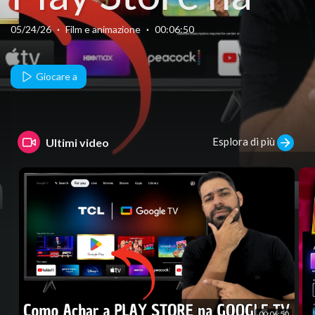
Google TV da
05/24/26
·
Film e animazione
·
00:06:50
TCL.
Giocare a
Esplora di più
Ultimi video
00:06:50