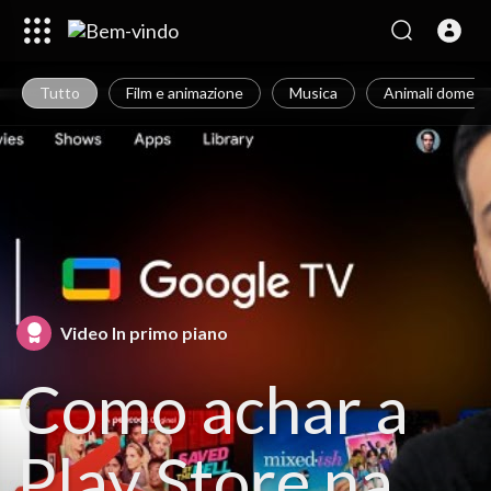
Tutto
Film e animazione
Musica
Animali domestic
Video In primo piano
Como achar a
Play Store na