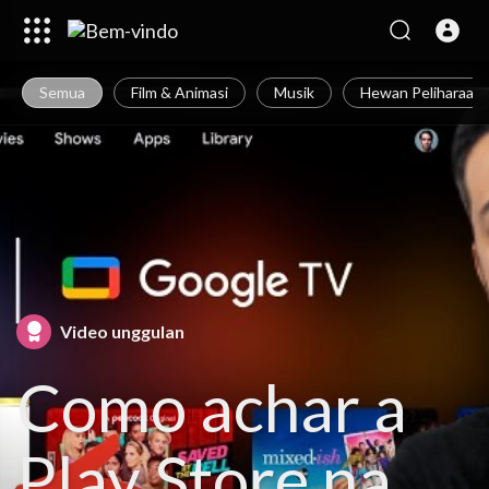
Semua
Film & Animasi
Musik
Hewan Peliharaan
Video unggulan
Como achar a
Play Store na