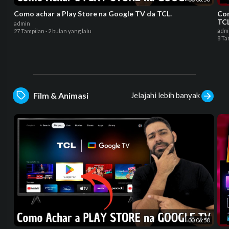
Como achar a Play Store na Google TV da TCL.
Co
TC
admin
adm
27 Tampilan
·
2 bulan yang lalu
8 Ta
Jelajahi lebih banyak
Film & Animasi
00:06:50