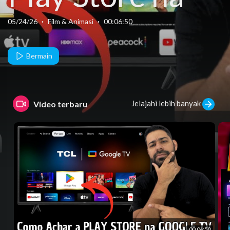
Google TV da
05/24/26
·
Film & Animasi
·
00:06:50
TCL.
Bermain
Jelajahi lebih banyak
Video terbaru
00:06:50